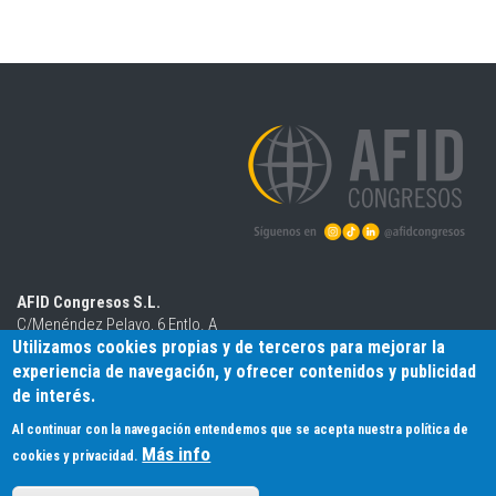
AFID Congresos S.L.
C/Menéndez Pelayo, 6 Entlo. A
Utilizamos cookies propias y de terceros para mejorar la
39006 - Santander (Cantabria)
Tlfno: (+34) 942 318 180
experiencia de navegación, y ofrecer contenidos y publicidad
info@congresoseep.es
de interés.
Al continuar con la navegación entendemos que se acepta nuestra política de
Más info
cookies y privacidad.